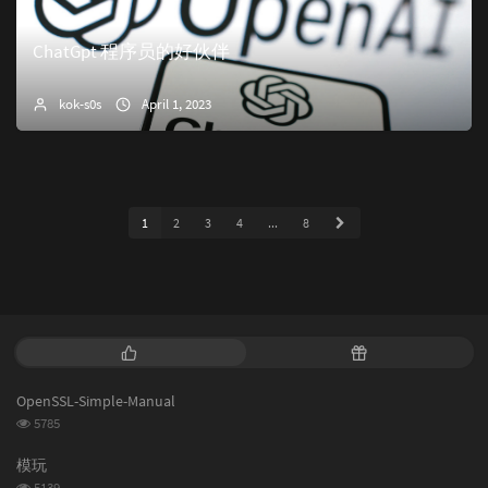
ChatGpt 程序员的好伙伴
kok-s0s
April 1, 2023
1
2
3
4
...
8
P
R
o
a
p
n
OpenSSL-Simple-Manual
u
d
浏
5785
l
o
览
a
m
次
模玩
数:
r
a
浏
5139