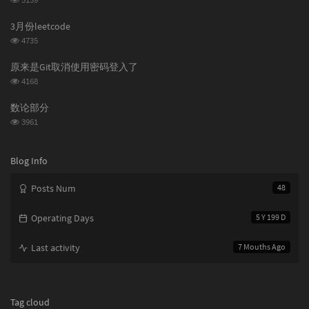
a
r
览
次
r
t
3月份leetcode
数:
t
i
浏
4735
i
c
览
次
c
l
原来是Git取消使用密码登入了
数:
l
e
浏
4168
览
e
s
次
s
数论部分
数:
浏
3961
览
次
数:
Blog Info
Posts Num
48
Operating Days
5 Y 199 D
Last activity
7 Mouths Ago
Tag cloud