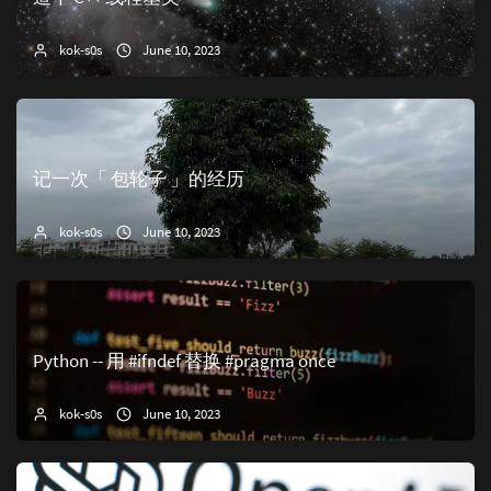
kok-s0s
June 10, 2023
记一次「 包轮子 」的经历
kok-s0s
June 10, 2023
Python -- 用 #ifndef 替换 #pragma once
kok-s0s
June 10, 2023