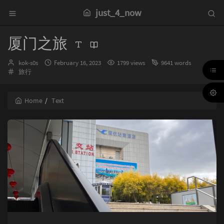
just_4_now
厦门之旅
Author：
发
kok-s0s
February 16, 2023
1799 views
9641 words
Categories：
布
旅行
时
间：
Home
Text