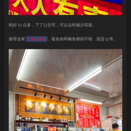
刚好 12 点多，下了公交车，可以去吃碗沙茶面。
推荐这家
，鲨鱼肉和鲍鱼都很不错，面蛮 Q 弹。
亚肥沙茶面