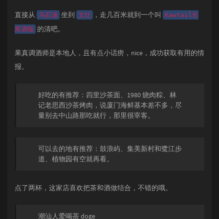
直接从
坐到
，走几百米就到一个叫
乌石浦
文灶
Kawtail长
的清吧。
尾酒咖
果真调酒师是本地人，且有点小话痨，nice，成功获取有用的情
报。
好吃的有推荐：四里沙茶面、1980 烧肉粽、林
记老思西沙茶烤肉，说厦门海鲜基本差不多，尽
量别去中山路那吃就行，那里很宰客。
可以去的地有推荐：鼓浪屿、集美新村和鹭江步
道、植物园有空就再看。
点了两杯，这家店喜欢把茶和酒做结合，不错的哦。
潮汕人爱喝茶 doge