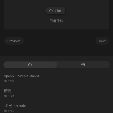
Like
兴趣使然
Previous
Next
P
R
o
a
p
n
OpenSSL-Simple-Manual
u
d
浏
5798
l
o
览
a
m
次
模玩
数:
r
a
浏
5149
a
r
览
次
r
t
3月份leetcode
数:
t
i
浏
4746