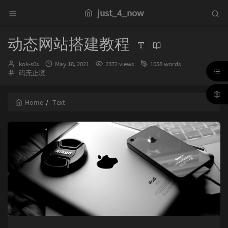
just_4_now
动态网站搭建教程
Author：
发
kok-s0s
May 18, 2021
2372 views
1058 words
Categories：
布
码无止境
时
间：
Home
Text