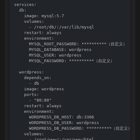
services:

  db:

    image: mysql:5.7

    volumes:

      - /root/db/:/var/lib/mysql

    restart: always

    environment:

      MYSQL_ROOT_PASSWORD: **********（自定义）

      MYSQL_DATABASE: wordpress

      MYSQL_USER: wordpress

      MYSQL_PASSWORD: **********（自定义）

  wordpress:

    depends_on:

      - db

    image: wordpress

    ports:

      - "80:80"

    restart: always

    environment:

      WORDPRESS_DB_HOST: db:3306

      WORDPRESS_DB_USER: wordpress

      WORDPRESS_DB_PASSWORD: **********（自定义）

    volumes:

      - /root/www/:/var/www/html