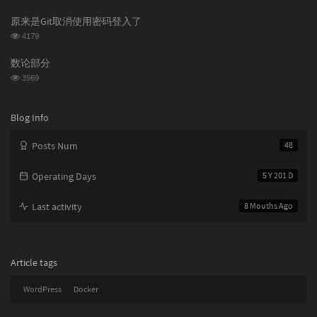
i
c
览
次
c
l
原来是Git取消使用密码登入了
数:
l
e
浏
4179
览
e
s
次
s
数论部分
数:
浏
3969
览
次
数:
Blog Info
Posts Num
48
Operating Days
5 Y 201 D
Last activity
8 Mouths Ago
Article tags
WordPress
Docker