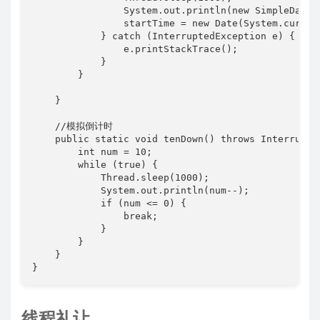
                System.out.println(new SimpleDateF
                startTime = new Date(System.curr
            } catch (InterruptedException e) {

                e.printStackTrace();

            }

        }

    }

    //模拟倒计时

    public static void tenDown() throws Interrupted
        int num = 10;

        while (true) {

            Thread.sleep(1000);

            System.out.println(num--);

            if (num <= 0) {

                break;

            }

        }

    }

}
线程礼让