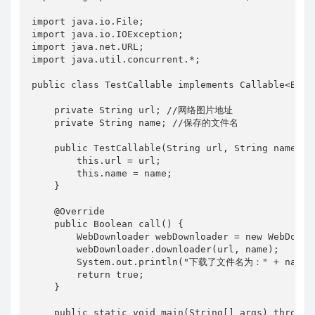
import java.io.File;

import java.io.IOException;

import java.net.URL;

import java.util.concurrent.*;

public class TestCallable implements Callable<Boole
    private String url; //网络图片地址

    private String name; //保存的文件名

    public TestCallable(String url, String name) {

        this.url = url;

        this.name = name;

    }

    @Override

    public Boolean call() {

        WebDownloader webDownloader = new WebDownlo
        webDownloader.downloader(url, name);

        System.out.println("下载了文件名为：" + name);
        return true;

    }

    public static void main(String[] args) throws 