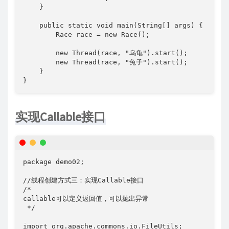
    }

    public static void main(String[] args) {

        Race race = new Race();

        new Thread(race, "乌龟").start();

        new Thread(race, "兔子").start();

    }

}
实现Callable接口
package demo02;

//线程创建方式三：实现Callable接口

/*

callable可以定义返回值，可以抛出异常

 */

import org.apache.commons.io.FileUtils;
