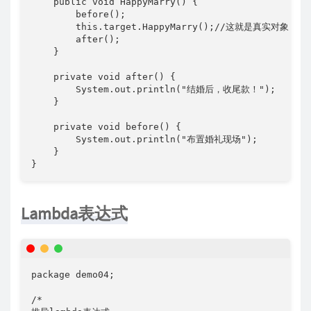
    public void HappyMarry() {

        before();

        this.target.HappyMarry();//这就是真实对象

        after();

    }

    private void after() {

        System.out.println("结婚后，收尾款！");

    }

    private void before() {

        System.out.println("布置婚礼现场");

    }

}
Lambda表达式
package demo04;

/*
