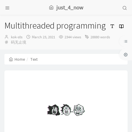
just_4_now
Multithreaded programming
Author：
发
kok-s0s
March 23, 2021
2344 views
28880 words
Categories：
布
码无止境
时
间：
Home
Text