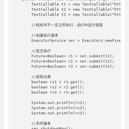
        TestCallable t1 = new TestCallable("https:
        TestCallable t2 = new TestCallable("https:
        TestCallable t3 = new TestCallable("https:
        //线程并不一定立即执行，由CPU进行调度

        //创建执行服务

        ExecutorService ser = Executors.newFixedThr
        //提交执行

        Future<Boolean> r1 = ser.submit(t1);

        Future<Boolean> r2 = ser.submit(t2);

        Future<Boolean> r3 = ser.submit(t3);

        //获取结果

        boolean rs1 = r1.get();

        boolean rs2 = r2.get();

        boolean rs3 = r3.get();

        System.out.println(rs1);

        System.out.println(rs2);

        System.out.println(rs3);

        //关闭服务

        ser.shutdownNow();
