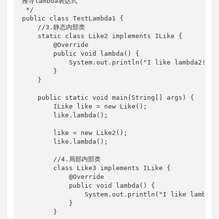
推导lambda表达式

 */

public class TestLambda1 {

    //3.静态内部类

    static class Like2 implements ILike {

        @Override

        public void lambda() {

            System.out.println("I like lambda2!");

        }

    }

    public static void main(String[] args) {

        ILike like = new Like();

        like.lambda();

        like = new Like2();

        like.lambda();

        //4.局部内部类

        class Like3 implements ILike {

            @Override

            public void lambda() {

                System.out.println("I like lambda3!
            }

        }
