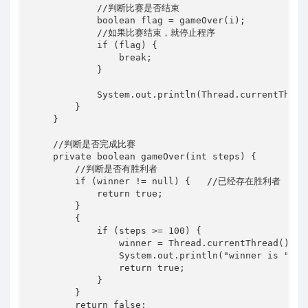
            //判断比赛是否结束

            boolean flag = gameOver(i);

            //如果比赛结束，就停止程序

            if (flag) {

                break;

            }

            System.out.println(Thread.currentThre
        }

    }

    //判断是否完成比赛

    private boolean gameOver(int steps) {

        //判断是否有胜利者

        if (winner != null) {   //已经存在胜利者

            return true;

        }

        {

            if (steps >= 100) {

                winner = Thread.currentThread().get
                System.out.println("winner is " + w
                return true;

            }

        }

        return false;
