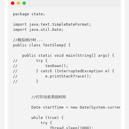
package state;

import java.text.SimpleDateFormat;

import java.util.Date;

//模拟倒计时...

public class TestSleep2 {

    public static void main(String[] args) {

//        try {

//            tenDown();

//        } catch (InterruptedException e) {

//            e.printStackTrace();

//        }

        //打印当前系统时间

        Date startTime = new Date(System.curren
        while (true) {

            try {

                Thread.sleep(1000);
