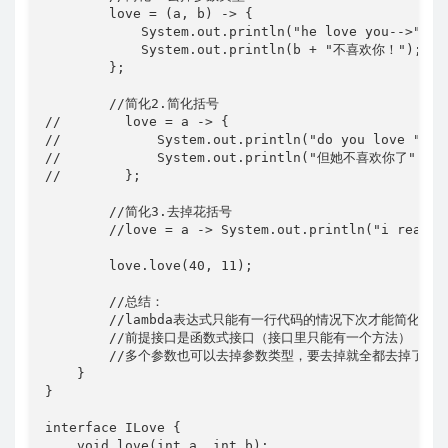
        love = (a, b) -> {

            System.out.println("he love you-->" + a
            System.out.println(b + "不喜欢你！");

        };

        //简化2.简化括号

//        love = a -> {

//            System.out.println("do you love " + a
//            System.out.println("但她不喜欢你了");

//        };

        //简化3.去掉花括号

        //love = a -> System.out.println("i reall l
        love.love(40, 11);

        //总结：

        //lambda表达式只能有一行代码的情况下次才能简化
        //前提接口是函数式接口（接口里只能有一个方法）

        //多个参数也可以去掉参数类型，要去掉就全都去掉了，必
    }

}

interface ILove {

    void love(int a, int b);
