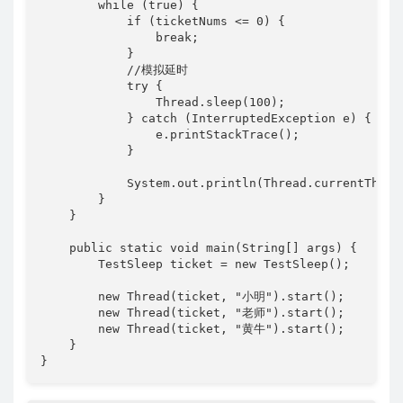
        while (true) {

            if (ticketNums <= 0) {

                break;

            }

            //模拟延时

            try {

                Thread.sleep(100);

            } catch (InterruptedException e) {

                e.printStackTrace();

            }

            System.out.println(Thread.currentThre
        }

    }

    public static void main(String[] args) {

        TestSleep ticket = new TestSleep();

        new Thread(ticket, "小明").start();

        new Thread(ticket, "老师").start();

        new Thread(ticket, "黄牛").start();

    }

}