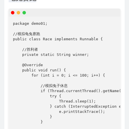
package demo01;

//模拟龟兔赛跑

public class Race implements Runnable {

    //胜利者

    private static String winner;

    @Override

    public void run() {

        for (int i = 0; i <= 100; i++) {

            //模拟兔子休息

            if (Thread.currentThread().getName().e
                try {

                    Thread.sleep(1);

                } catch (InterruptedException e) {

                    e.printStackTrace();

                }

            }
