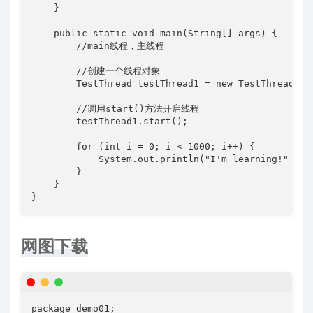
    }

    public static void main(String[] args) {

        //main线程，主线程

        //创建一个线程对象

        TestThread testThread1 = new TestThread();

        //调用start()方法开启线程

        testThread1.start();

        for (int i = 0; i < 1000; i++) {

            System.out.println("I'm learning!" + i)
        }

    }

}
网图下载
package demo01;
