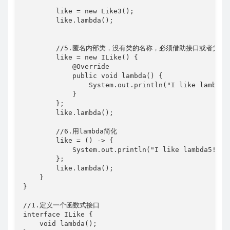
        like = new Like3();

        like.lambda();

        //5.匿名内部类，没有类的名称，必须借助接口或者父类

        like = new ILike() {

            @Override

            public void lambda() {

                System.out.println("I like lambda4!
            }

        };

        like.lambda();

        //6.用lambda简化

        like = () -> {

            System.out.println("I like lambda5!");

        };

        like.lambda();

    }

}

//1.定义一个函数式接口

interface ILike {

    void lambda();
