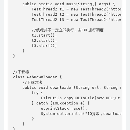
    public static void main(String[] args) {

        TestThread2 t1 = new TestThread2("https://
        TestThread2 t2 = new TestThread2("https://
        TestThread2 t3 = new TestThread2("https://
        //线程并不一定立即执行，由CPU进行调度

        t1.start();

        t2.start();

        t3.start();

    }

}

//下载器

class WebDownloader {

    //下载方法

    public void downloader(String url, String name)
        try {

            FileUtils.copyURLToFile(new URL(url), n
        } catch (IOException e) {

            e.printStackTrace();

            System.out.println("IO异常，downloade
        }

    }

}