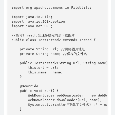
import org.apache.commons.io.FileUtils;

import java.io.File;

import java.io.IOException;

import java.net.URL;

//练习Thread，实现多线程同步下载图片

public class TestThread2 extends Thread {

    private String url; //网络图片地址

    private String name; //保存的文件名

    public TestThread2(String url, String name) {

        this.url = url;

        this.name = name;

    }

    @Override

    public void run() {

        WebDownloader webDownloader = new WebDownlo
        webDownloader.downloader(url, name);

        System.out.println("下载了文件名为：" + name);
    }
