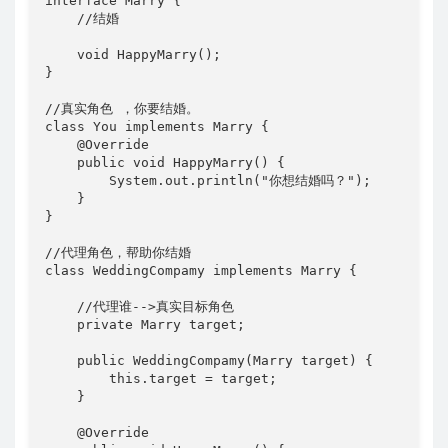
interface Marry {

    //结婚

    void HappyMarry();

}

//真实角色 ，你要结婚。

class You implements Marry {

    @Override

    public void HappyMarry() {

        System.out.println("你想结婚吗？");

    }

}

//代理角色，帮助你结婚

class WeddingCompamy implements Marry {

    //代理谁-->真实目标角色

    private Marry target;

    public WeddingCompamy(Marry target) {

        this.target = target;

    }

    @Override
