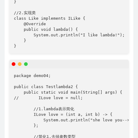
}

//2.实现类

class Like implements ILike {

    @Override

    public void lambda() {

        System.out.println("I like lambda!");

    }

}
package demo04;

public class Testlambda2 {

    public static void main(String[] args) {

//        ILove love = null;

        //1.lambda表示简化

        ILove love = (int a, int b) -> {

            System.out.println("she love you-->" + 
        };

        //简化1.去掉参数类型
