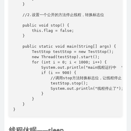
    }

    //2.设置一个公开的方法停止线程，转换标志位

    public void stop() {

        this.flag = false;

    }

    public static void main(String[] args) {

        TestStop testStop = new TestStop();

        new Thread(testStop).start();

        for (int i = 0; i < 1000; i++) {

            System.out.println("main线程运行中  " + i
            if (i == 900) {

                //调用stop方法转换标志位，让线程停止

                testStop.stop();

                System.out.println("线程停止了");

            }

        }

    }

}
线程休眠——sleep