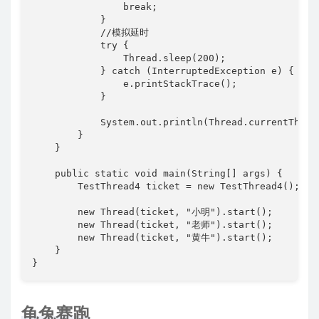
                break;

            }

            //模拟延时

            try {

                Thread.sleep(200);

            } catch (InterruptedException e) {

                e.printStackTrace();

            }

            System.out.println(Thread.currentThre
        }

    }

    public static void main(String[] args) {

        TestThread4 ticket = new TestThread4();

        new Thread(ticket, "小明").start();

        new Thread(ticket, "老师").start();

        new Thread(ticket, "黄牛").start();

    }

}
龟兔赛跑