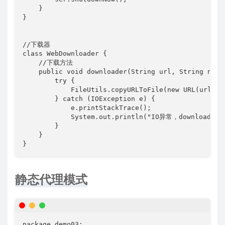
    }

}

//下载器

class WebDownloader {

    //下载方法

    public void downloader(String url, String name)
        try {

            FileUtils.copyURLToFile(new URL(url), n
        } catch (IOException e) {

            e.printStackTrace();

            System.out.println("IO异常，downloade
        }

    }

}
静态代理模式
package demo03;
